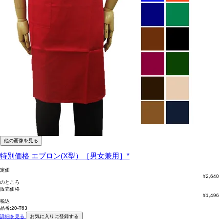
他の画像を見る
特別価格
エプロン(X型）［男女兼用］*
定価
¥
2,640
のところ
販売価格
¥
1,496
税込
品番:20-T63
詳細を見る
お気に入りに登録する