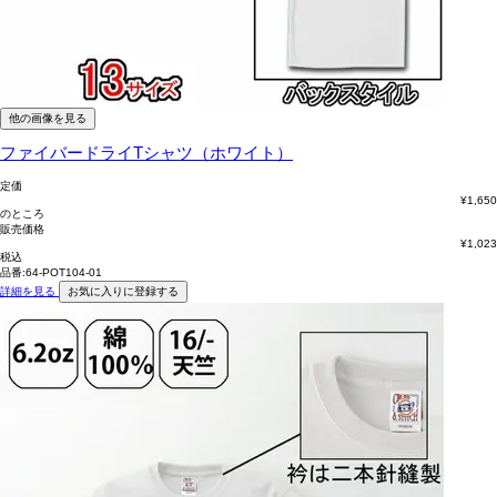
他の画像を見る
ファイバードライTシャツ（ホワイト）
定価
¥
1,650
のところ
販売価格
¥
1,023
税込
品番:64-POT104-01
詳細を見る
お気に入りに登録する