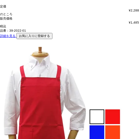
定価
¥
2,288
のところ
販売価格
¥
1,485
税込
品番：39-2022-01
詳細を見る
お気に入りに登録する