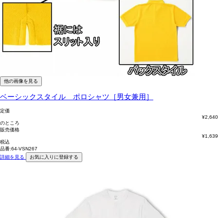
他の画像を見る
ベーシックスタイル ポロシャツ［男女兼用］
定価
¥
2,640
のところ
販売価格
¥
1,639
税込
品番:64-VSN267
詳細を見る
お気に入りに登録する