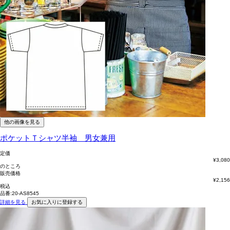
他の画像を見る
ポケットＴシャツ半袖 男女兼用
定価
¥
3,080
のところ
販売価格
¥
2,156
税込
品番:20-AS8545
詳細を見る
お気に入りに登録する