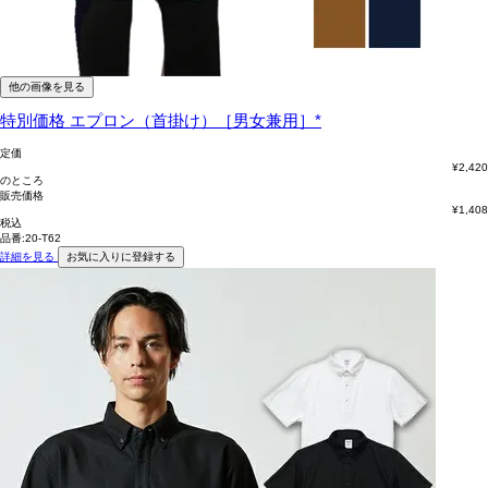
他の画像を見る
特別価格
エプロン（首掛け）［男女兼用］*
定価
¥
2,420
のところ
販売価格
¥
1,408
税込
品番:20-T62
詳細を見る
お気に入りに登録する