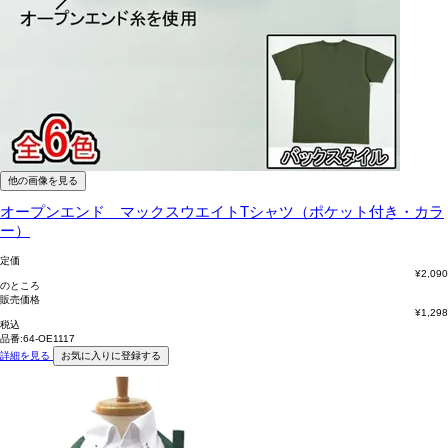
他の画像を見る
オープンエンド マックスウエイトTシャツ（ポケット付き・カラ
ー）
定価
¥
2,090
のところ
販売価格
¥
1,298
税込
品番:64-OE1117
詳細を見る
お気に入りに登録する