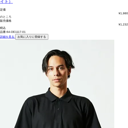
イト）
定価
¥
1,980
のところ
販売価格
¥
1,232
税込
品番:64-OE1117-01
詳細を見る
お気に入りに登録する