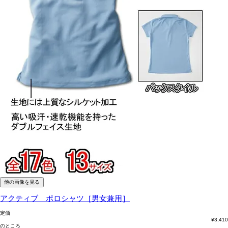
他の画像を見る
アクティブ ポロシャツ［男女兼用］
定価
¥
3,410
のところ