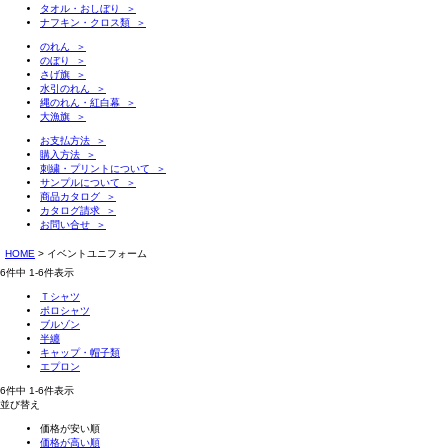
タオル・おしぼり ＞
ナフキン・クロス類 ＞
のれん ＞
のぼり ＞
さげ旗 ＞
水引のれん ＞
縄のれん・紅白幕 ＞
大漁旗 ＞
お支払方法 ＞
購入方法 ＞
刺繍・プリントについて ＞
サンプルについて ＞
商品カタログ ＞
カタログ請求 ＞
お問い合せ ＞
HOME
イベントユニフォーム
6
件中
1
-
6
件表示
Ｔシャツ
ポロシャツ
ブルゾン
半纏
キャップ・帽子類
エプロン
6
件中
1
-
6
件表示
並び替え
価格が安い順
価格が高い順