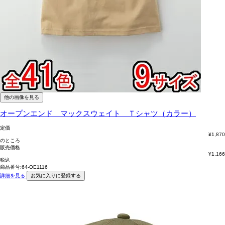
他の画像を見る
オープンエンド マックスウェイト Ｔシャツ（カラー）
定価
¥
1,870
のところ
販売価格
¥
1,166
税込
商品番号:64-OE1116
詳細を見る
お気に入りに登録する