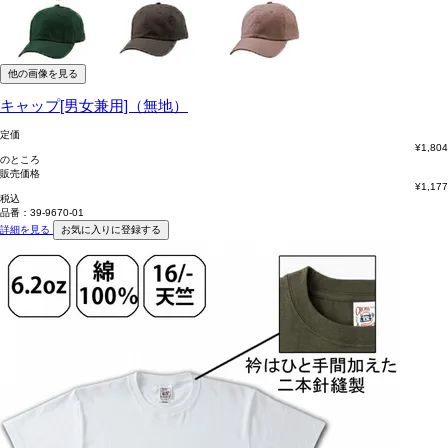
他の画像を見る
キャップ[男女兼用]（無地）
定価
¥
1,804
のところ
販売価格
¥
1,177
税込
品番：39-9670-01
詳細を見る
お気に入りに登録する