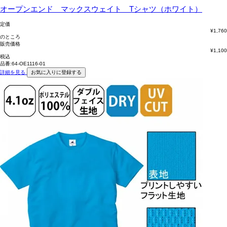
オープンエンド マックスウェイト Tシャツ（ホワイト）
定価
¥
1,760
のところ
販売価格
¥
1,100
税込
品番:64-OE1116-01
詳細を見る
お気に入りに登録する