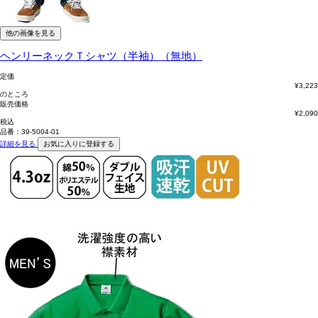
他の画像を見る
ヘンリーネックＴシャツ（半袖）（無地）
定価
¥
3,223
のところ
販売価格
¥
2,090
税込
品番：39-5004-01
詳細を見る
お気に入りに登録する