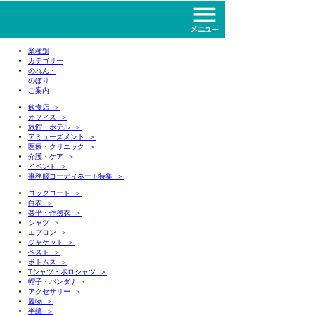
業種別
カテゴリー
のれん・
のぼり
ご案内
飲食店 ＞
オフィス ＞
旅館・ホテル ＞
アミューズメント ＞
医療・クリニック ＞
介護・ケア ＞
イベント ＞
事務服コーディネート特集 ＞
コックコート ＞
白衣 ＞
甚平・作務衣 ＞
シャツ ＞
エプロン ＞
ジャケット ＞
ベスト ＞
ボトムス ＞
Tシャツ・ポロシャツ ＞
帽子・バンダナ ＞
アクセサリー ＞
履物 ＞
半纏 ＞