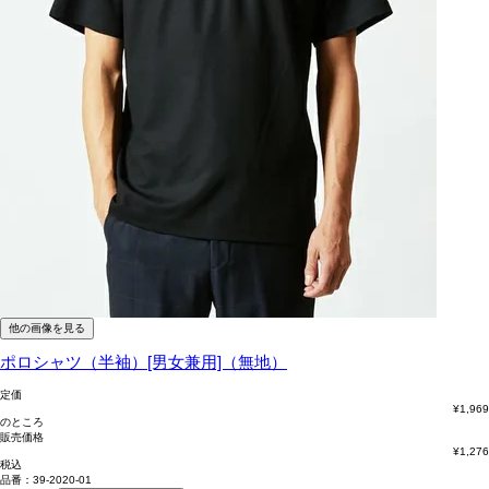
他の画像を見る
ポロシャツ（半袖）[男女兼用]（無地）
定価
¥
1,969
のところ
販売価格
¥
1,276
税込
品番：39-2020-01