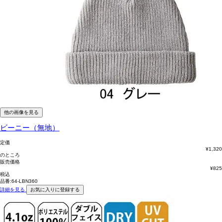
他の画像を見る
ビーニー（無地）
定価
¥
1,320
のところ
販売価格
¥
825
税込
品番:64-LBN360
詳細を見る
お気に入りに登録する