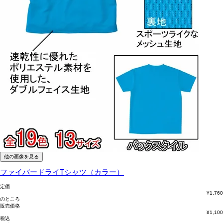
他の画像を見る
ファイバードライTシャツ（カラー）
定価
¥
1,760
のところ
販売価格
¥
1,100
税込