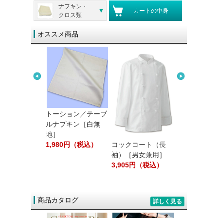
ナフキン・
カートの中身
クロス類
オススメ商品
ション／テーブ
プキン［白無
80円（税込）
コックコート（長
コックコート（長
エプロン（
袖）［男女兼用］
袖）［男女兼用］
［男女兼用
3,905円（税込）
2,464円（税込）
1,408円（
商品カタログ
詳しく見る