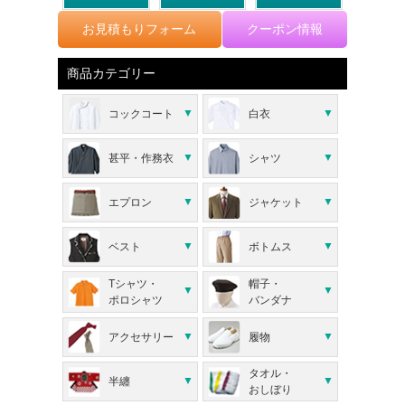
お見積もりフォーム
クーポン情報
商品カテゴリー
コックコート
白衣
甚平・作務衣
シャツ
エプロン
ジャケット
ベスト
ボトムス
Tシャツ・
帽子・
ポロシャツ
バンダナ
アクセサリー
履物
タオル・
半纏
おしぼり