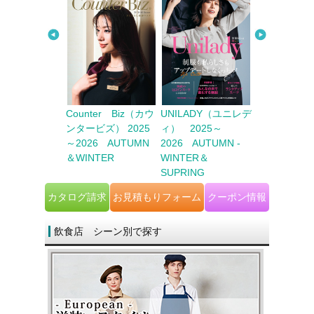
ter Biz（カウ
UNILADY（ユニレデ
unite(ユナイト)
ビズ） 2025
ィ） 2025～
26 AUTUMN
2026 AUTUMN -
NTER
WINTER＆
SUPRING
カタログ請求
お見積もりフォーム
クーポン情報
飲食店 シーン別で探す