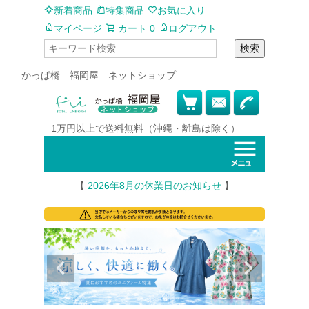
新着商品
特集商品
お気に入り
マイページ
カート
0
ログアウト
検索
かっぱ橋 福岡屋 ネットショップ
1万円以上で
送料無料
（沖縄・離島は除く）
【
2026年8月の休業日のお知らせ
】