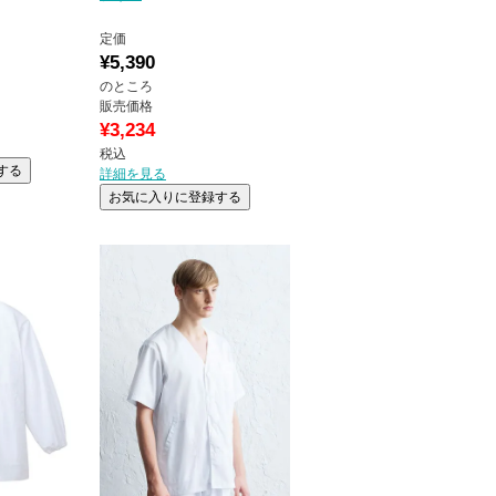
定価
¥
5,390
のところ
販売価格
¥
3,234
税込
する
詳細を見る
お気に入りに登録する