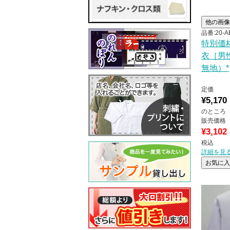
他の画像
品番:20-A
特別価
衣［男
無地）*
定価
¥
5,170
のところ
販売価格
¥
3,102
税込
詳細を見
お気に入