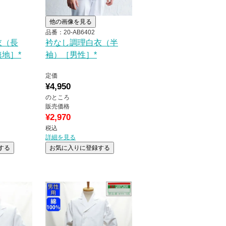
他の画像を見る
品番：20-AB6402
衣（長
衿なし調理白衣（半
地］*
袖）［男性］*
定価
¥
4,950
のところ
販売価格
¥
2,970
税込
詳細を見る
する
お気に入りに登録する