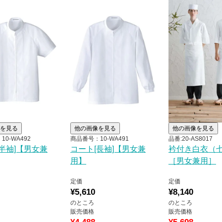
を見る
他の画像を見る
他の画像を見る
0-WA492
商品番号：10-WA491
品番:20-AS8017
半袖]【男女兼
コート[長袖]【男女兼
衿付き白衣（
用】
［男女兼用］
定価
定価
¥
5,610
¥
8,140
のところ
のところ
販売価格
販売価格