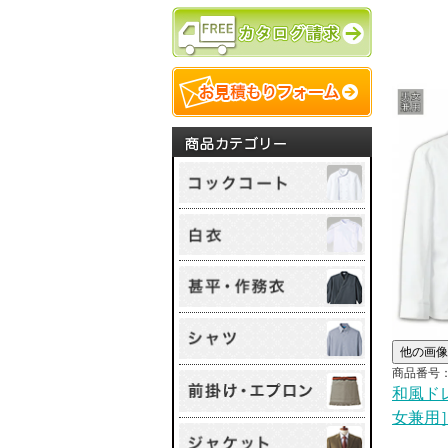
他の画像
商品番号：1
和風ド
女兼用］