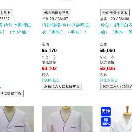
を見る
他の画像を見る
他の画像を見る
B6507
品番:20-AB6407
品番：20-AB6400
格
衿付き調理白
特別価格
衿付き調理白
衿なし調理白
性］（七分袖・
衣［男性］（半袖）*
袖）［男性・無
定価
定価
¥
5,170
¥
5,060
のところ
のところ
販売価格
販売価格
¥
3,102
¥
3,036
税込
税込
詳細を見る
詳細を見る
お気に入りに登録する
お気に入りに登録
る
りに登録する