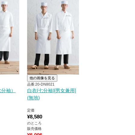
他の画像を見る
品番:20-DN8021
七分袖）
白衣(七分袖)[男女兼用]
(無地)
定価
¥
8,580
のところ
販売価格