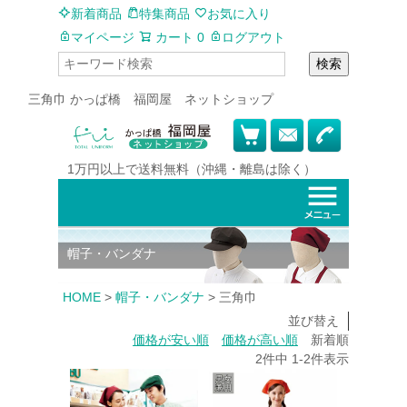
新着商品
特集商品
お気に入り
マイページ
カート
0
ログアウト
検索
三角巾 かっぱ橋 福岡屋 ネットショップ
1万円以上で
送料無料
（沖縄・離島は除く）
帽子・バンダナ
HOME
帽子・バンダナ
三角巾
並び替え
価格が安い順
価格が高い順
新着順
2
件中
1
-
2
件表示