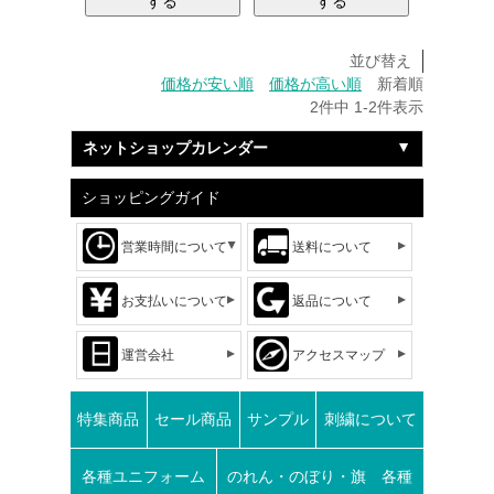
する
する
並び替え
価格が安い順
価格が高い順
新着順
2
件中
1
-
2
件表示
ネットショップカレンダー
ショッピングガイド
営業時間について
送料について
お支払いについて
返品について
運営会社
アクセスマップ
特集商品
セール商品
サンプル
刺繍について
各種ユニフォーム
のれん・のぼり・旗 各種