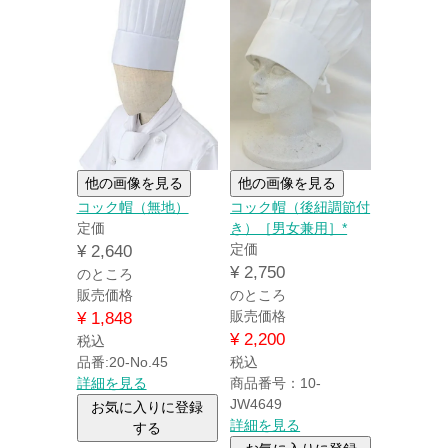
他の画像を見る
他の画像を見る
コック帽（無地）
コック帽（後紐調節付
定価
き）［男女兼用］*
定価
¥
2,640
¥
2,750
のところ
販売価格
のところ
販売価格
¥
1,848
¥
2,200
税込
品番:20-No.45
税込
詳細を見る
商品番号：10-
JW4649
お気に入りに登録
詳細を見る
する