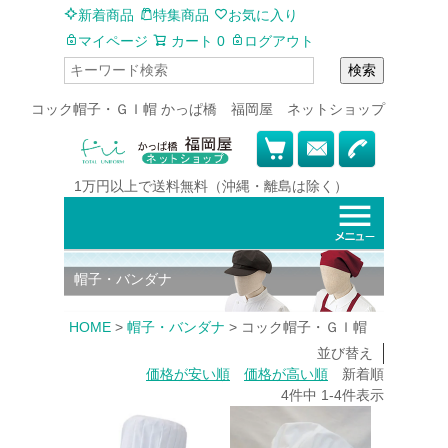
新着商品
特集商品
お気に入り
マイページ
カート
0
ログアウト
検索
コック帽子・ＧＩ帽 かっぱ橋 福岡屋 ネットショップ
1万円以上で
送料無料
（沖縄・離島は除く）
帽子・バンダナ
HOME
帽子・バンダナ
コック帽子・ＧＩ帽
並び替え
価格が安い順
価格が高い順
新着順
4
件中
1
-
4
件表示