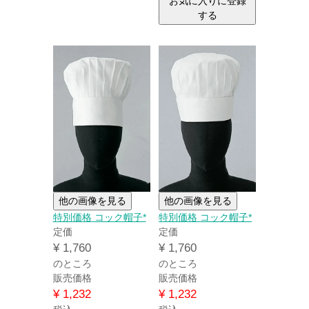
お気に入りに登録
する
他の画像を見る
他の画像を見る
特別価格
コック帽子*
特別価格
コック帽子*
定価
定価
¥
1,760
¥
1,760
のところ
のところ
販売価格
販売価格
¥
1,232
¥
1,232