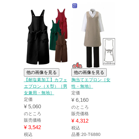
他の画像を見る
他の画像を見る
【耐塩素加工】カフェ
胸当てエプロン［女
エプロン（Ｘ型）［男
性・無地］
女兼用・無地］
定価
定価
¥
6,160
¥
5,060
のところ
のところ
販売価格
販売価格
¥
4,312
¥
3,542
税込
税込
品番:20-T6880