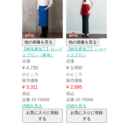
他の画像を見る
他の画像を見る
【耐塩素加工】ロング
【耐塩素加工】ショー
エプロン（無地）
トエプロン
定価
定価
¥
4,730
¥
3,850
のところ
のところ
販売価格
販売価格
¥
3,311
¥
2,695
税込
税込
品番:20-T8089
品番:20-T8088
詳細を見る
詳細を見る
お気に入りに登録
お気に入りに登録
する
する