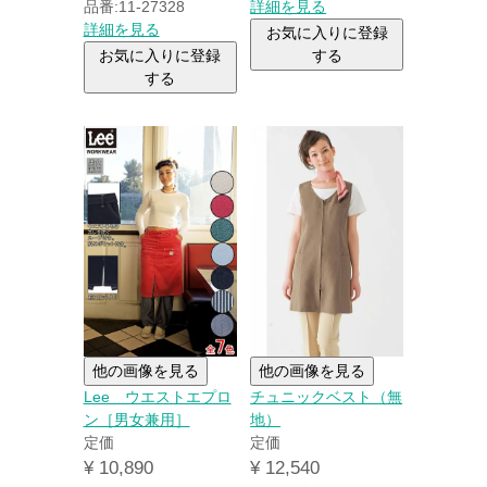
品番:11-27328
詳細を見る
詳細を見る
お気に入りに登録
お気に入りに登録
する
する
他の画像を見る
他の画像を見る
Lee ウエストエプロ
チュニックベスト（無
ン［男女兼用］
地）
定価
定価
¥
10,890
¥
12,540