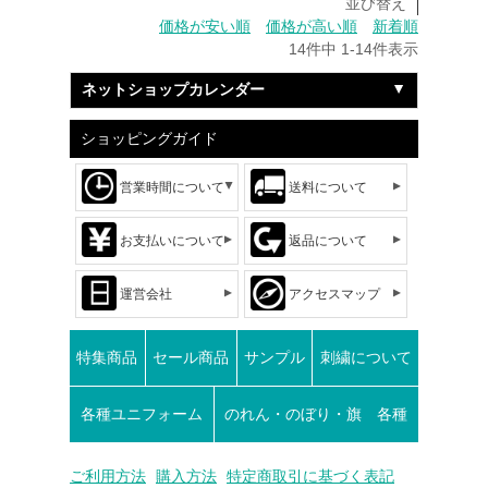
並び替え
価格が安い順
価格が高い順
新着順
14
件中
1
-
14
件表示
ネットショップカレンダー
ショッピングガイド
営業時間について
送料について
お支払いについて
返品について
運営会社
アクセスマップ
特集商品
セール商品
サンプル
刺繍について
各種ユニフォーム
のれん・のぼり・旗 各種
ご利用方法
購入方法
特定商取引に基づく表記