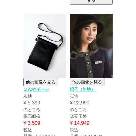
する
他の画像を見る
他の画像を見る
２WAYポーチ
帽子（無地）
定価
定価
¥
5,390
¥
22,990
のところ
のところ
販売価格
販売価格
¥
3,509
¥
14,949
税込
税込