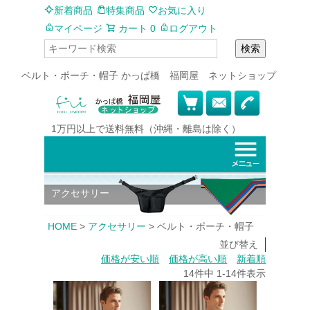
新着商品
特集商品
お気に入り
マイページ
カート
0
ログアウト
検索
ベルト・ポーチ・帽子 かっぱ橋 福岡屋 ネットショップ
1万円以上で
送料無料
（沖縄・離島は除く）
アクセサリー
HOME
アクセサリー
ベルト・ポーチ・帽子
並び替え
価格が安い順
価格が高い順
新着順
14
件中
1
-
14
件表示