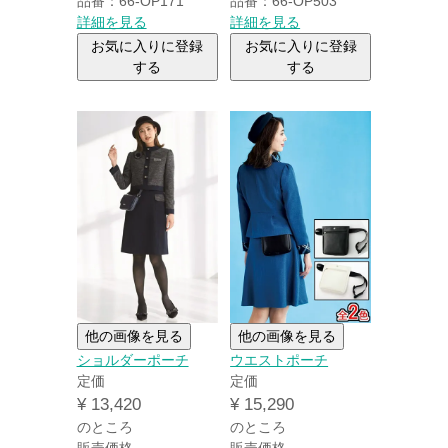
品番：66-OP171
品番：66-OP503
詳細を見る
詳細を見る
お気に入りに登録
お気に入りに登録
する
する
他の画像を見る
他の画像を見る
ショルダーポーチ
ウエストポーチ
定価
定価
¥
13,420
¥
15,290
のところ
のところ
販売価格
販売価格