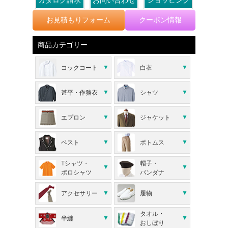
お見積もりフォーム
クーポン情報
商品カテゴリー
コックコート
白衣
甚平・作務衣
シャツ
エプロン
ジャケット
ベスト
ボトムス
Tシャツ・
帽子・
ポロシャツ
バンダナ
アクセサリー
履物
タオル・
半纏
おしぼり