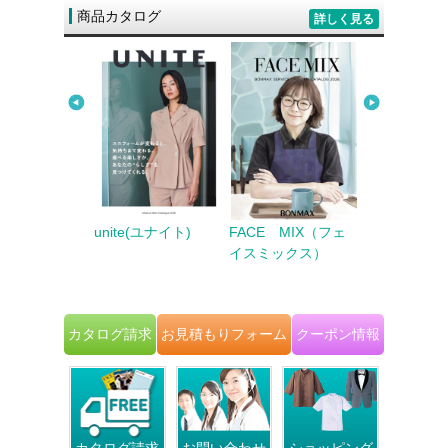
商品カタログ
詳しく見る
LADY（ユニレデ
Counter B
unite(ユナイト)
FACE MIX（フェ
2025～
ンタービズ） 
イスミックス）
 AUTUMN -
～2026 AU
ER＆
＆WINTER
ING
カタログ請求
お見積もりフォーム
クーポン情報
カタログ請求
お問い合わせ
ショッピング