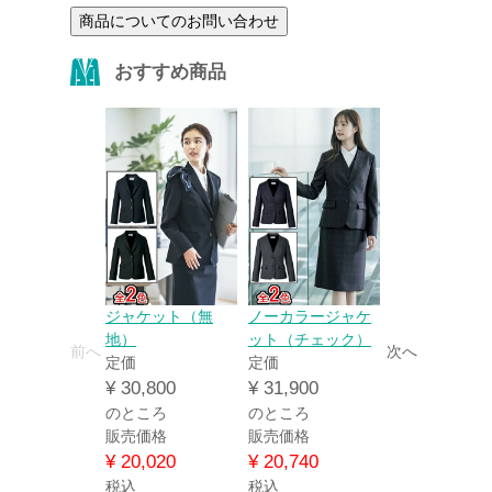
商品についてのお問い合わせ
おすすめ商品
ジャケット（無
ノーカラージャケ
べスト（無地
地）
ット（チェック）
定価
前へ
次へ
定価
定価
¥
20,350
¥
30,800
¥
31,900
のところ
のところ
のところ
販売価格
販売価格
販売価格
¥
13,230
¥
20,020
¥
20,740
税込
税込
税込
品番：67-EAV