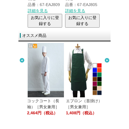
品番：67-EAJ809
品番：67-EAJ805
詳細を見る
詳細を見る
詳細を見る
お気に入り
お気に入りに登
お気に入りに登
録する
録する
録する
オススメ商品
クコート（長
コックコート（長
エプロン（首掛け）
胸当てエプロ
［男女兼用］
袖）［男女兼用］
［男女兼用］
かけ）
05円（税込）
2,464円（税込）
1,408円（税込）
2,860円（