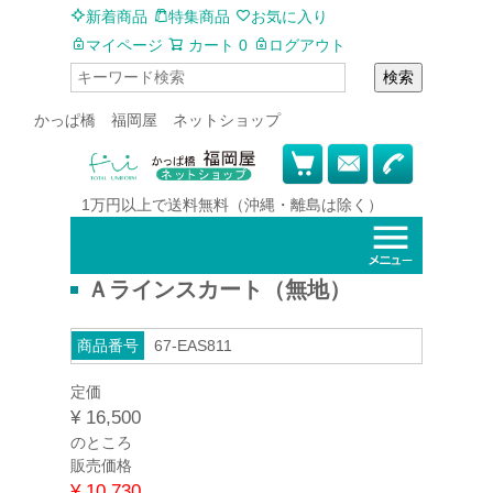
新着商品
特集商品
お気に入り
マイページ
カート
0
ログアウト
検索
かっぱ橋 福岡屋 ネットショップ
1万円以上で
送料無料
（沖縄・離島は除く）
Ａラインスカート（無地）
商品番号
67-EAS811
定価
¥
16,500
のところ
販売価格
¥
10,730