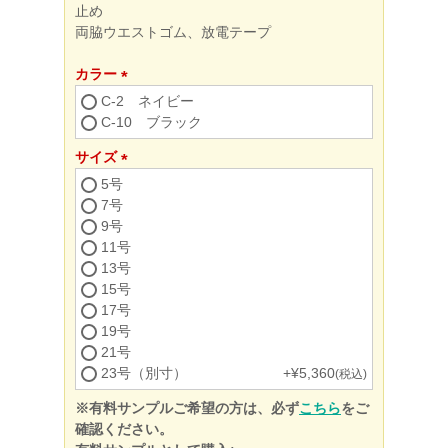
止め
両脇ウエストゴム、放電テープ
カラー
(必
C-2 ネイビー
須)
C-10 ブラック
サイズ
(必
5号
須)
7号
9号
11号
13号
15号
17号
19号
21号
23号（別寸）
+
¥
5,360
税込
※有料サンプルご希望の方は、必ず
こちら
をご
確認ください。