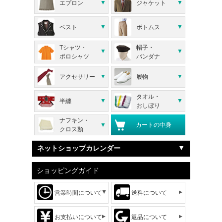
エプロン
ジャケット
ベスト
ボトムス
Tシャツ・
帽子・
ポロシャツ
バンダナ
アクセサリー
履物
タオル・
半纏
おしぼり
ナフキン・
カートの中身
クロス類
ネットショップカレンダー
ショッピングガイド
営業時間について
送料について
お支払いについて
返品について