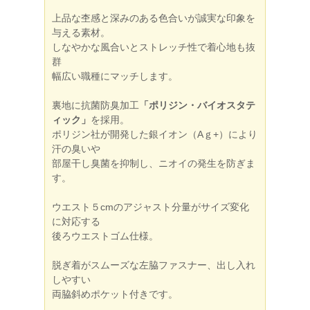
上品な杢感と深みのある色合いが誠実な印象を
与える素材。
しなやかな風合いとストレッチ性で着心地も抜
群
幅広い職種にマッチします。
裏地に抗菌防臭加工
「ポリジン・バイオスタテ
ィック」
を採用。
ポリジン社が開発した銀イオン（Aｇ+）により
汗の臭いや
部屋干し臭菌を抑制し、ニオイの発生を防ぎま
す。
ウエスト５cmのアジャスト分量がサイズ変化
に対応する
後ろウエストゴム仕様。
脱ぎ着がスムーズな左脇ファスナー、出し入れ
しやすい
両脇斜めポケット付きです。