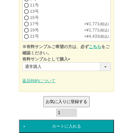
11号
13号
15号
17号
+
¥
1,771
税込
19号
+
¥
1,771
税込
21号
+
¥
4,433
税込
※有料サンプルご希望の方は、必ず
こちら
をご
確認ください。
有料サンプルとして購入
(必
須)
返品特約について
お気に入りに登録する
カートに入れる