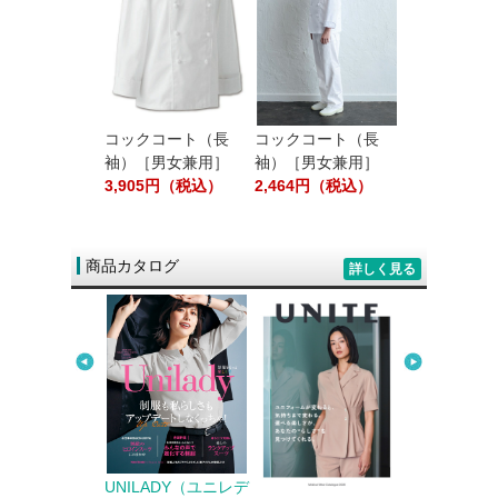
ション／テーブ
プキン［白無
80円（税込）
コックコート（長
コックコート（長
エプロン（首
袖）［男女兼用］
袖）［男女兼用］
［男女兼用］
3,905円（税込）
2,464円（税込）
1,408円（
商品カタログ
詳しく見る
ter Biz（カウ
UNILADY（ユニレデ