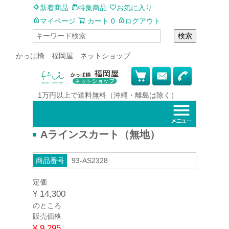
新着商品
特集商品
お気に入り
マイページ
カート
0
ログアウト
検索
かっぱ橋 福岡屋 ネットショップ
1万円以上で
送料無料
（沖縄・離島は除く）
Aラインスカート（無地）
商品番号
93-AS2328
定価
¥
14,300
のところ
販売価格
¥
9,295