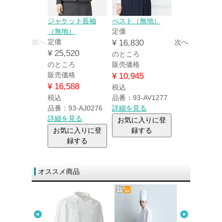
ジャケット長袖
べスト（無地）
べスト（チェ
（無地）
定価
ク）
定価
定価
前へ
¥
16,830
次へ
¥
25,520
¥
18,480
のところ
のところ
販売価格
のところ
販売価格
販売価格
¥
10,945
¥
16,588
¥
12,012
税込
税込
品番：93-AV1277
税込
品番：93-AJ0276
詳細を見る
品番：93-AV1
詳細を見る
詳細を見る
お気に入りに登
お気に入りに登
録する
お気に入り
録する
録する
オススメ商品