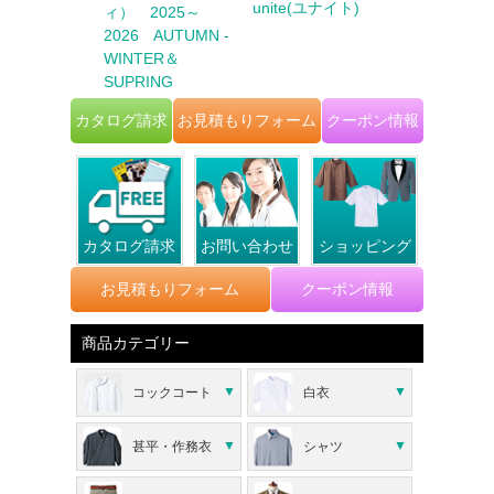
unite(ユナイト)
FACE MI
ビズ） 2025
ィ） 2025～
イスミックス
6 AUTUMN
2026 AUTUMN -
TER
WINTER＆
SUPRING
カタログ請求
お見積もりフォーム
クーポン情報
カタログ請求
お問い合わせ
ショッピング
お見積もりフォーム
クーポン情報
商品カテゴリー
コックコート
白衣
甚平・作務衣
シャツ