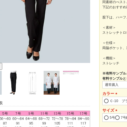
同素材のべスト
下記のおすすめ
股下は、ハーフ
＜素材＞
ストレッチトロ
＜仕様＞
両脇ポケット、
＜機能＞
ストレッチ
※有料サンプル
有料サンプルと
カラー
(必
Ｃ-10 ブ
表
須)
サイズ
(必
5号
7号
須)