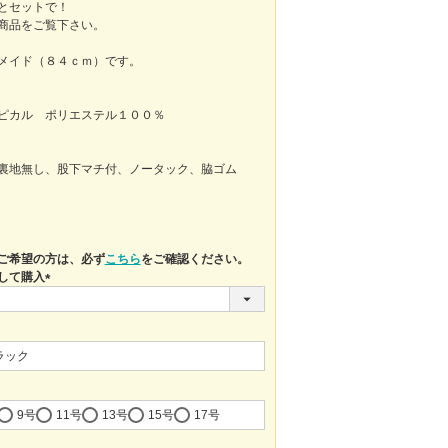
とセットで！
商品をご覧下さい。
メイド（８４ｃｍ）です。
ピカル ポリエステル１００％
裏地無し、股下マチ付、ノータック、脇ゴム
ご希望の方は、必ず
こちら
をご確認ください。
して購入
(必
須)
ラック
9号
11号
13号
15号
17号