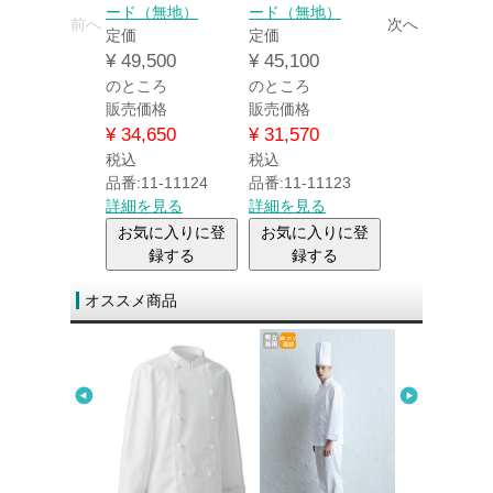
ード（無地）
ード（無地）
前へ
次へ
定価
定価
¥
49,500
¥
45,100
のところ
のところ
販売価格
販売価格
¥
34,650
¥
31,570
税込
税込
品番:11-11124
品番:11-11123
詳細を見る
詳細を見る
お気に入りに登
お気に入りに登
録する
録する
オススメ商品
ション／テーブ