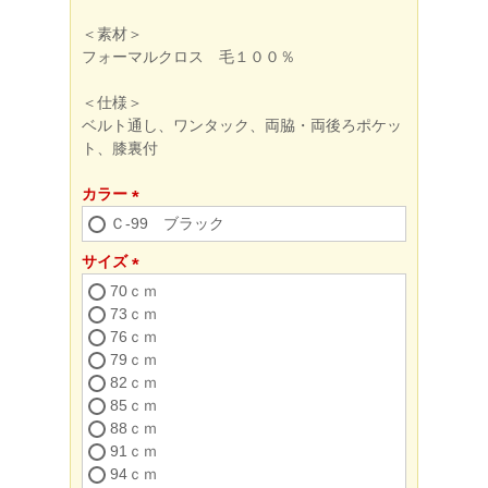
＜素材＞
フォーマルクロス 毛１００％
＜仕様＞
ベルト通し、ワンタック、両脇・両後ろポケッ
ト、膝裏付
カラー
(必
Ｃ-99 ブラック
須)
サイズ
(必
70ｃｍ
須)
73ｃｍ
76ｃｍ
79ｃｍ
82ｃｍ
85ｃｍ
88ｃｍ
91ｃｍ
94ｃｍ