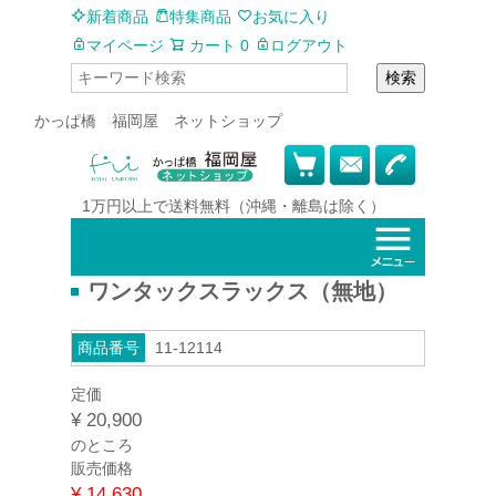
新着商品
特集商品
お気に入り
マイページ
カート
0
ログアウト
検索
かっぱ橋 福岡屋 ネットショップ
1万円以上で
送料無料
（沖縄・離島は除く）
ワンタックスラックス（無地）
商品番号
11-12114
定価
¥
20,900
のところ
販売価格
¥
14,630