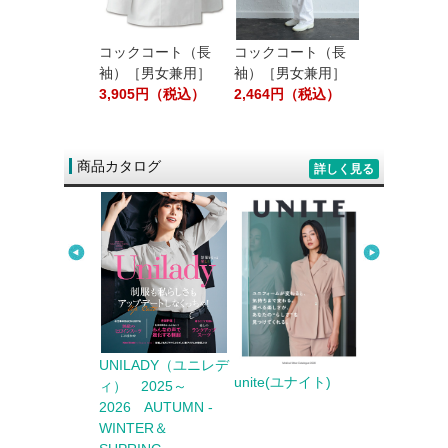
プキン［白無
80円（税込）
コックコート（長
コックコート（長
エプロン（首
袖）［男女兼用］
袖）［男女兼用］
［男女兼用］
3,905円（税込）
2,464円（税込）
1,408円（
商品カタログ
詳しく見る
ter Biz（カウ
UNILADY（ユニレデ
unite(ユナイト)
FACE MI
ビズ） 2025
ィ） 2025～
イスミックス
6 AUTUMN
2026 AUTUMN -
TER
WINTER＆