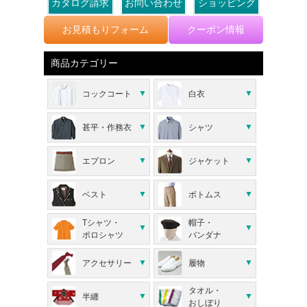
カタログ請求
お問い合わせ
ショッピング
お見積もりフォーム
クーポン情報
商品カテゴリー
コックコート
白衣
甚平・作務衣
シャツ
エプロン
ジャケット
ベスト
ボトムス
Tシャツ・
帽子・
ポロシャツ
バンダナ
アクセサリー
履物
タオル・
半纏
おしぼり