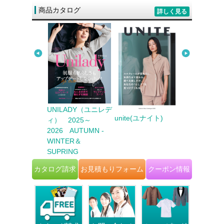
商品カタログ
詳しく見る
ter Biz（カウ
UNILADY（ユニレデ
unite(ユナイト)
FACE MI
ビズ） 2025
ィ） 2025～
イスミックス
6 AUTUMN
2026 AUTUMN -
TER
WINTER＆
SUPRING
カタログ請求
お見積もりフォーム
クーポン情報