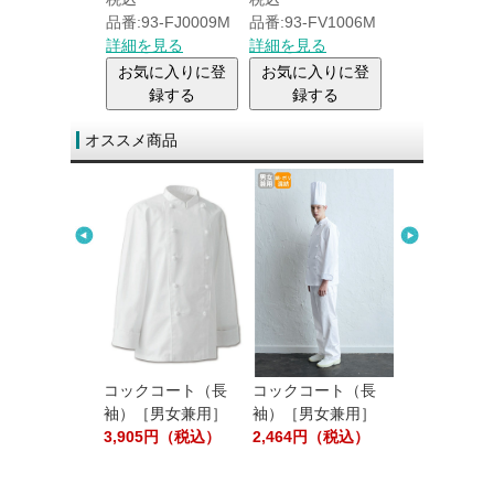
品番:93-FJ0009M
品番:93-FV1006M
品番:93-FA91
詳細を見る
詳細を見る
詳細を見る
お気に入りに登
お気に入りに登
お気に入り
録する
録する
録する
オススメ商品
ション／テーブ
プキン［白無
80円（税込）
コックコート（長
コックコート（長
エプロン（首
袖）［男女兼用］
袖）［男女兼用］
［男女兼用］
3,905円（税込）
2,464円（税込）
1,408円（