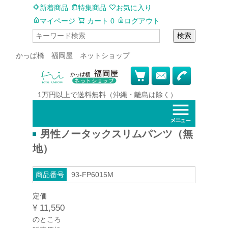
新着商品
特集商品
お気に入り
マイページ
カート
0
ログアウト
検索
かっぱ橋 福岡屋 ネットショップ
1万円以上で
送料無料
（沖縄・離島は除く）
男性ノータックスリムパンツ（無
地）
商品番号
93-FP6015M
定価
¥
11,550
のところ