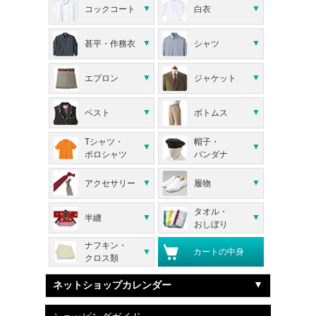
コックコート
白衣
甚平・作務衣
シャツ
エプロン
ジャケット
ベスト
ボトムス
Tシャツ・
帽子・
ポロシャツ
バンダナ
アクセサリー
履物
タオル・
半纏
おしぼり
ナフキン・
カートの中身
クロス類
ネットショップカレンダー