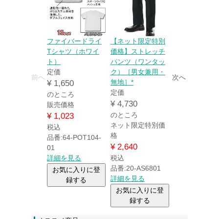
ファイバードライ
【ネット限定特別
特別価格
両ポ
Tシャツ（ホワイ
価格】ストレッチ
ト付き 帆前
ト）
パンツ（ワンタッ
（紺） 業界
定価
ク）［男女兼用・
値！*
前へ
次へ
無地］*
販売価格
¥
1,650
定価
¥
2,343
のところ
¥
4,730
販売価格
税込
のところ
品番:79-990
¥
1,023
ネット限定特別価
詳細を見る
税込
格
お気に入り
品番:64-POT104-
¥
2,640
録する
01
詳細を見る
税込
品番:20-AS6801
お気に入りに登
詳細を見る
録する
お気に入りに登
録する