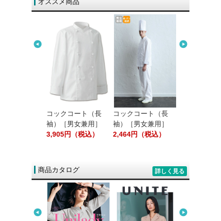
オススメ商品
ション／テーブ
プキン［白無
80円（税込）
コックコート（長
コックコート（長
エプロン（首
袖）［男女兼用］
袖）［男女兼用］
［男女兼用］
3,905円（税込）
2,464円（税込）
1,408円（
商品カタログ
詳しく見る