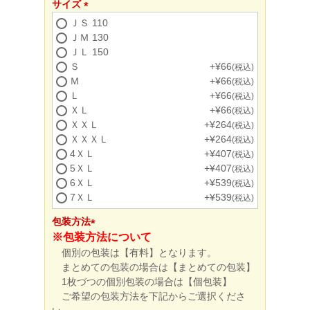
サイズ
(必
ＪＳ 110
須)
ＪＭ 130
ＪＬ 150
Ｓ
+
¥
66
税込
Ｍ
+
¥
66
税込
Ｌ
+
¥
66
税込
ＸＬ
+
¥
66
税込
ＸＸＬ
+
¥
264
税込
ＸＸＸＬ
+
¥
264
税込
4ＸＬ
+
¥
407
税込
5ＸＬ
+
¥
407
税込
6ＸＬ
+
¥
539
税込
7ＸＬ
+
¥
539
税込
包装方法
※包装方法について
(必
個別の包装は【有料】となります。
須)
まとめての包装の場合は【まとめての包装】
1枚づつの個別包装の場合は【個包装】
ご希望の包装方法を下記からご選択くださ