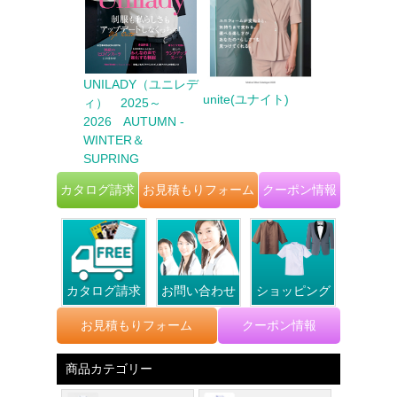
ter Biz（カウ
UNILADY（ユニレデ
unite(ユナイト)
FACE MI
ビズ） 2025
ィ） 2025～
イスミックス
6 AUTUMN
2026 AUTUMN -
TER
WINTER＆
SUPRING
カタログ請求
お見積もりフォーム
クーポン情報
カタログ請求
お問い合わせ
ショッピング
お見積もりフォーム
クーポン情報
商品カテゴリー