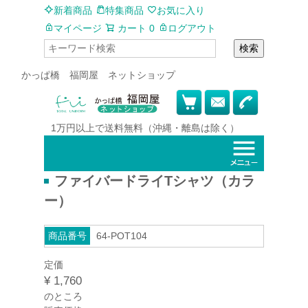
新着商品
特集商品
お気に入り
マイページ
カート
0
ログアウト
検索
かっぱ橋 福岡屋 ネットショップ
1万円以上で
送料無料
（沖縄・離島は除く）
ファイバードライTシャツ（カラ
ー）
商品番号
64-POT104
定価
¥
1,760
のところ