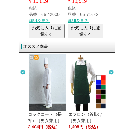
¥
10,659
¥
13,519
税込
税込
税込
品番:66-OP15
品番：66-42000
品番：66-71642
詳細を見る
詳細を見る
詳細を見る
お気に入り
お気に入りに登
お気に入りに登
録する
録する
録する
オススメ商品
クコート（長
コックコート（長
エプロン（首掛け）
胸当てエプロ
［男女兼用］
袖）［男女兼用］
［男女兼用］
かけ）
05円（税込）
2,464円（税込）
1,408円（税込）
2,860円（