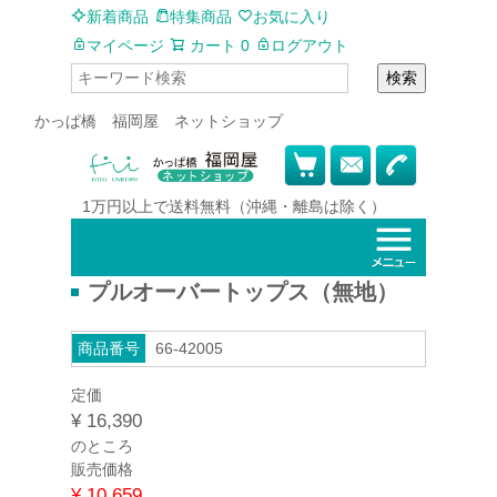
新着商品
特集商品
お気に入り
マイページ
カート
0
ログアウト
検索
かっぱ橋 福岡屋 ネットショップ
1万円以上で
送料無料
（沖縄・離島は除く）
プルオーバートップス（無地）
商品番号
66-42005
定価
¥
16,390
のところ
販売価格
¥
10,659