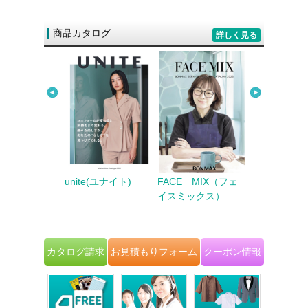
商品カタログ
詳しく見る
LADY（ユニレデ
Counter B
unite(ユナイト)
FACE MIX（フェ
2025～
ンタービズ） 
イスミックス）
 AUTUMN -
～2026 AU
ER＆
＆WINTER
ING
カタログ請求
お見積もりフォーム
クーポン情報