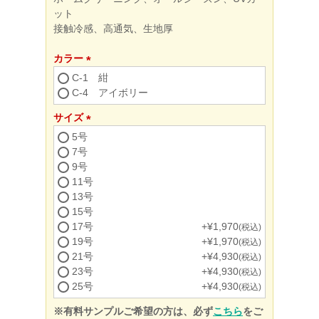
ット
接触冷感、高通気、生地厚
カラー
(必
C-1 紺
須)
C-4 アイボリー
サイズ
(必
5号
須)
7号
9号
11号
13号
15号
17号
+
¥
1,970
税込
19号
+
¥
1,970
税込
21号
+
¥
4,930
税込
23号
+
¥
4,930
税込
25号
+
¥
4,930
税込
※有料サンプルご希望の方は、必ず
こちら
をご