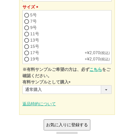
サイズ
(必
5号
須)
7号
9号
11号
13号
15号
17号
+
¥
2,070
税込
19号
+
¥
2,070
税込
※有料サンプルご希望の方は、必ず
こちら
をご
確認ください。
有料サンプルとして購入
(必
須)
返品特約について
お気に入りに登録する