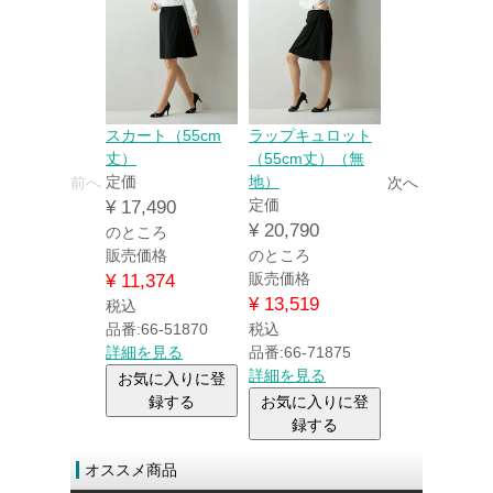
スカート（55cm
ラップキュロット
パンツ（無地
丈）
（55cm丈）（無
定価
定価
地）
前へ
次へ
¥
21,890
定価
¥
17,490
のところ
¥
20,790
のところ
販売価格
販売価格
のところ
¥
14,234
販売価格
¥
11,374
税込
¥
13,519
税込
品番:66-7187
品番:66-51870
税込
詳細を見る
詳細を見る
品番:66-71875
お気に入り
詳細を見る
お気に入りに登
録する
録する
お気に入りに登
録する
オススメ商品