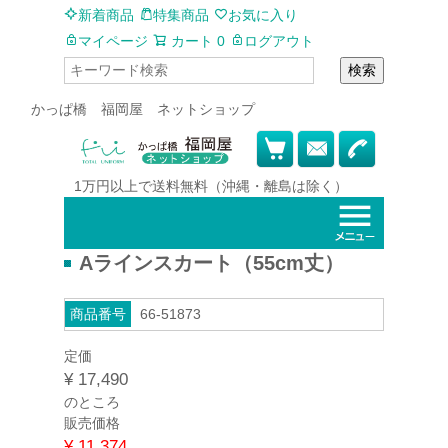
新着商品
特集商品
お気に入り
マイページ
カート
0
ログアウト
検索
かっぱ橋 福岡屋 ネットショップ
1万円以上で
送料無料
（沖縄・離島は除く）
Aラインスカート（55cm丈）
商品番号
66-51873
定価
¥
17,490
のところ
販売価格
¥
11,374