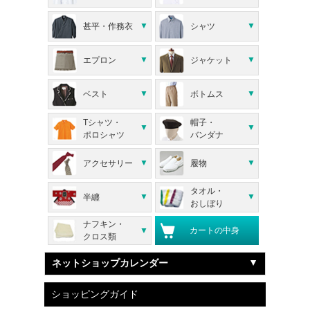
甚平・作務衣
シャツ
エプロン
ジャケット
ベスト
ボトムス
Tシャツ・
帽子・
ポロシャツ
バンダナ
アクセサリー
履物
タオル・
半纏
おしぼり
ナフキン・
カートの中身
クロス類
ネットショップカレンダー
ショッピングガイド