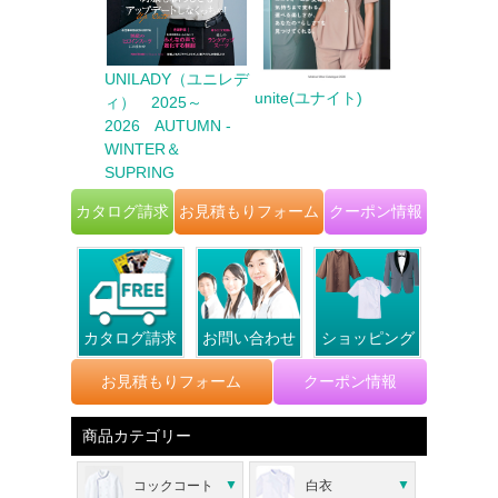
ter Biz（カウ
UNILADY（ユニレデ
unite(ユナイト)
FACE MI
ビズ） 2025
ィ） 2025～
イスミックス
6 AUTUMN
2026 AUTUMN -
TER
WINTER＆
SUPRING
カタログ請求
お見積もりフォーム
クーポン情報
カタログ請求
お問い合わせ
ショッピング
お見積もりフォーム
クーポン情報
商品カテゴリー
コックコート
白衣