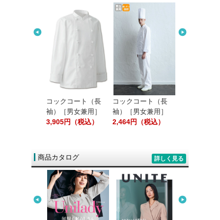
ション／テーブ
プキン［白無
80円（税込）
コックコート（長
コックコート（長
エプロン（首
袖）［男女兼用］
袖）［男女兼用］
［男女兼用］
3,905円（税込）
2,464円（税込）
1,408円（
商品カタログ
詳しく見る