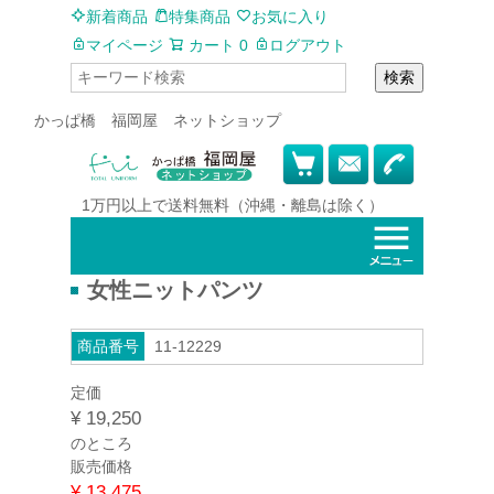
新着商品
特集商品
お気に入り
マイページ
カート
0
ログアウト
検索
かっぱ橋 福岡屋 ネットショップ
1万円以上で
送料無料
（沖縄・離島は除く）
女性ニットパンツ
商品番号
11-12229
定価
¥
19,250
のところ
販売価格
¥
13,475