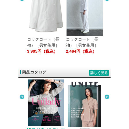
ション／テーブ
プキン［白無
80円（税込）
コックコート（長
コックコート（長
エプロン（首
袖）［男女兼用］
袖）［男女兼用］
［男女兼用］
3,905円（税込）
2,464円（税込）
1,408円（
商品カタログ
詳しく見る