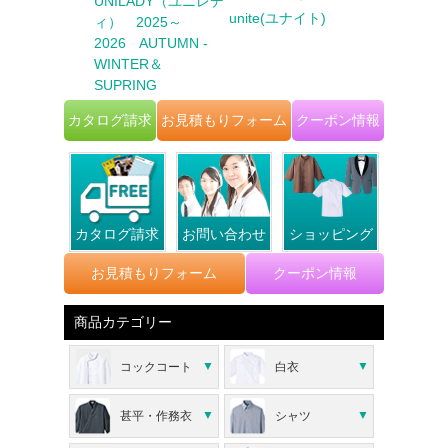
ter Biz（カウ
UNILADY（ユニレデ
unite(ユナイト)
FACE MI
ビズ） 2025
ィ） 2025～
イスミックス
6 AUTUMN
2026 AUTUMN -
TER
WINTER＆
SUPRING
カタログ請求
お見積もりフォーム
クーポン情報
カタログ請求
お問い合わせ
ショッピング
お見積もりフォーム
クーポン情報
商品カテゴリー
コックコート
白衣
甚平・作務衣
シャツ