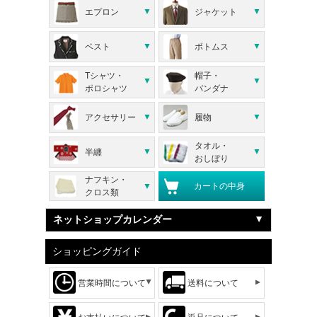
エプロン
ジャケット
ベスト
ボトムス
Tシャツ・
帽子・
ポロシャツ
バンダナ
アクセサリー
履物
タオル・
半纏
おしぼり
ナフキン・
カートの中身
クロス類
ネットショップカレンダー
ショッピングガイド
営業時間について
送料について