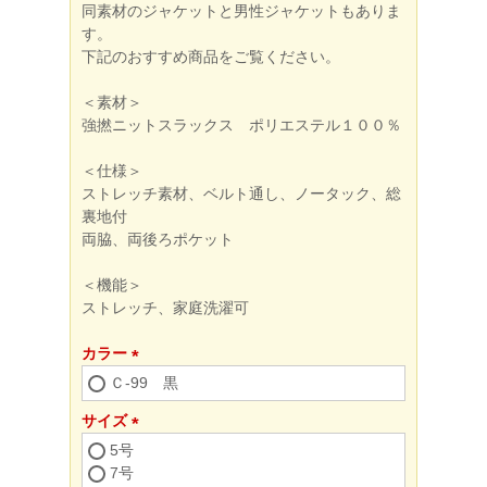
同素材のジャケットと男性ジャケットもありま
す。
下記のおすすめ商品をご覧ください。
＜素材＞
強撚ニットスラックス ポリエステル１００％
＜仕様＞
ストレッチ素材、ベルト通し、ノータック、総
裏地付
両脇、両後ろポケット
＜機能＞
ストレッチ、家庭洗濯可
カラー
(必
Ｃ-99 黒
須)
サイズ
(必
5号
須)
7号