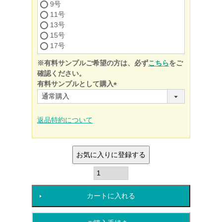
9号
11号
13号
15号
17号
※有料サンプルご希望の方は、必ず
こちら
をご
確認ください。
有料サンプルとして購入
(必
須)
返品特約について
お気に入りに登録する
カートに入れる