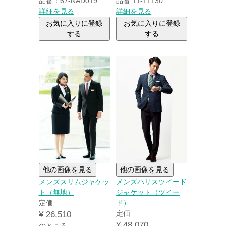
品番：67-NAD019
品番:11-11130
詳細を見る
詳細を見る
お気に入りに登録
お気に入りに登録
する
する
他の画像を見る
他の画像を見る
メンズスリムジャケッ
メンズハリスツイード
ト（無地）
ジャケット（ツイー
定価
ド）
定価
¥
26,510
¥
48,070
のところ