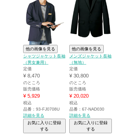
他の画像を見る
他の画像を見る
シャツジャケット長袖
メンズジャケット長袖
（男女兼用）
（無地）
定価
定価
¥
8,470
¥
30,800
のところ
のところ
販売価格
販売価格
¥
5,929
¥
20,020
税込
税込
品番：93-FJ0708U
品番：67-NAD030
詳細を見る
詳細を見る
お気に入りに登録
お気に入りに登録
する
する