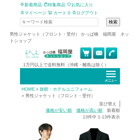
新着商品
特集商品
お気に入り
マイページ
カート
0
ログアウト
検索
男性ジャケット（フロント・受付） かっぱ橋 福岡屋 ネッ
トショップ
1万円以上で
送料無料
（沖縄・離島は除く）
HOME
旅館・ホテルユニフォーム
男性ジャケット（フロント・受付）
並び替え
価格が安い順
価格が高い順
新着順
13
件中
1
-
13
件表示