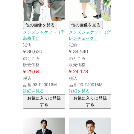
他の画像を見る
他の画像を見る
メンズジャケット（千
メンズジャケット（グ
鳥格子）
レンチェック）
定価
定価
¥
36,630
¥
34,540
のところ
のところ
販売価格
販売価格
¥
25,641
¥
24,178
税込
税込
品番:93-FJ0016M
品番:93-FJ0015M
詳細を見る
詳細を見る
お気に入りに登録
お気に入りに登録
する
する