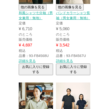
他の画像を見る
他の画像を見る
和風シャツ七分袖（男
バンドカラーシャツ長
女兼用・無地）
袖（男女兼用・無地）
定価
定価
¥
6,710
¥
5,060
のところ
のところ
販売価格
販売価格
¥
4,697
¥
3,542
税込
税込
品番：93-FB4568U
品番：93-FB4567U
詳細を見る
詳細を見る
お気に入りに登録
お気に入りに登録
する
する