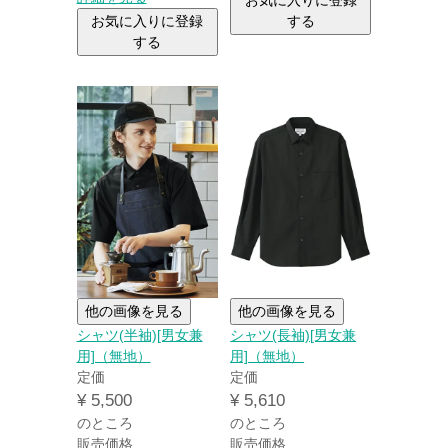
お気に入りに登録
お気に入りに登録
する
する
他の画像を見る
他の画像を見る
シャツ(半袖)[男女兼
シャツ(長袖)[男女兼
用]（無地）
用]（無地）
定価
定価
¥
5,500
¥
5,610
のところ
のところ
販売価格
販売価格