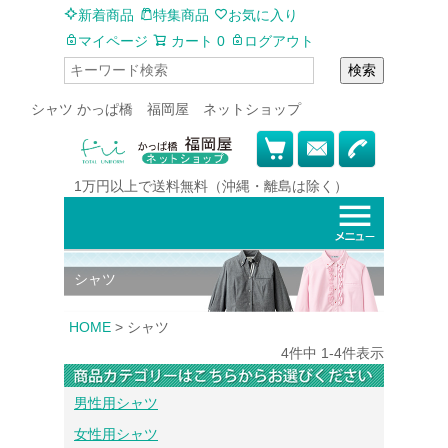
新着商品
特集商品
お気に入り
マイページ
カート
0
ログアウト
検索
シャツ かっぱ橋 福岡屋 ネットショップ
1万円以上で
送料無料
（沖縄・離島は除く）
シャツ
HOME
シャツ
4
件中
1
-
4
件表示
男性用シャツ
女性用シャツ