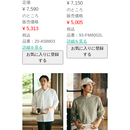
定価
¥
7,150
¥
7,590
のところ
のところ
販売価格
販売価格
¥
5,005
¥
5,313
税込
税込
品番：93-FM8002L
品番：20-AS8803
詳細を見る
詳細を見る
お気に入りに登録
お気に入りに登録
する
する