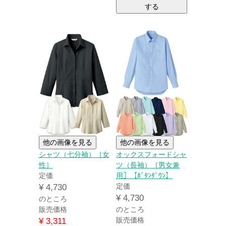
する
他の画像を見る
他の画像を見る
シャツ（七分袖）［女
オックスフォードシャ
性］
ツ（長袖）［男女兼
定価
用］【ﾎﾞﾀﾝﾀﾞｳﾝ】
定価
¥
4,730
¥
4,730
のところ
販売価格
のところ
販売価格
¥
3,311