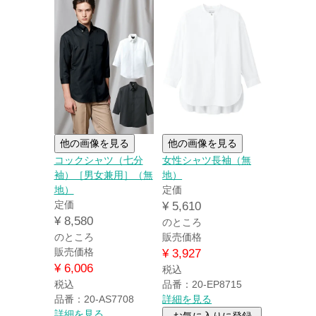
他の画像を見る
他の画像を見る
コックシャツ（七分
女性シャツ長袖（無
袖）［男女兼用］（無
地）
地）
定価
定価
¥
5,610
¥
8,580
のところ
のところ
販売価格
販売価格
¥
3,927
¥
6,006
税込
税込
品番：20-EP8715
品番：20-AS7708
詳細を見る
詳細を見る