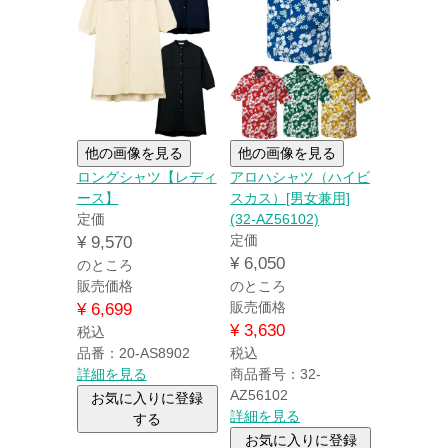
他の画像を見る
他の画像を見る
ロングシャツ【レディ
アロハシャツ（ハイビ
ース】
スカス）[男女兼用]
定価
(32-AZ56102)
定価
¥
9,570
¥
6,050
のところ
販売価格
のところ
販売価格
¥
6,699
¥
3,630
税込
品番：20-AS8902
税込
詳細を見る
商品番号：32-
AZ56102
お気に入りに登録
詳細を見る
する
お気に入りに登録