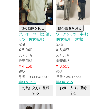
他の画像を見る
他の画像を見る
プルオーバー七分袖シ
ワークシャツ（半袖）
ャツ（男女兼用）
[男女兼用]（無地）
定価
定価
¥
5,940
¥
5,467
のところ
のところ
販売価格
販売価格
¥
4,158
¥
3,553
税込
税込
品番：93-FB4566U
品番：39-1772-01
詳細を見る
詳細を見る
お気に入りに登録
お気に入りに登録
する
する