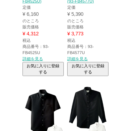
FB4525U)
(93-FB4577U)
定価
定価
¥
6,160
¥
5,390
のところ
のところ
販売価格
販売価格
¥
4,312
¥
3,773
税込
税込
商品番号：93-
商品番号：93-
FB4525U
FB4577U
詳細を見る
詳細を見る
お気に入りに登録
お気に入りに登録
する
する