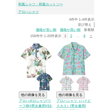
和風シャツ・和風カットソー
アロハシャツ
4
件中
1
-
4
件表示
並び替え
価格が安い順
価格が高い順
新着順
156
件中
1
-
20
件表示
1
2
…
8
他の画像を見る
他の画像を見る
アロハポロシャツ(リ
アロハシャツ（ハイビ
ーフ柄)[男女兼用](93-
スカス）[男女兼用]