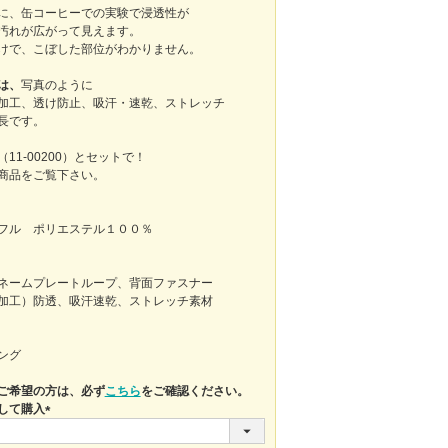
に、缶コーヒーでの実験で浸透性が
汚れが広がって見えます。
けで、こぼした部位がわかりません。
は、
写真のように
加工、透け防止、吸汗・速乾、ストレッチ
長です。
11-00200）とセットで！
商品をご覧下さい。
フル ポリエステル１００％
ネームプレートループ、背面ファスナー
加工）防透、吸汗速乾、ストレッチ素材
ング
ご希望の方は、必ず
こちら
をご確認ください。
して購入
(必