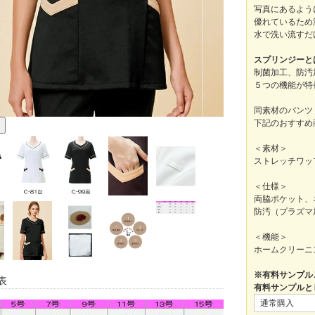
写真にあるよう
優れているため
水で洗い流すだ
スプリンジーと
制菌加工、防汚
５つの機能が特
同素材のパンツ（
下記のおすすめ
＜素材＞
ストレッチワッ
＜仕様＞
両脇ポケット、
防汚（プラズマ
＜機能＞
ホームクリーニ
※有料サンプル
表
有料サンプルと