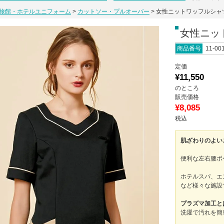
旅館・ホテルユニフォーム
カットソー・プルオーバー
女性ニットワッフルシャ
女性ニッ
商品番号
11-00
定価
¥
11,550
のところ
販売価格
¥
8,085
税込
肌ざわりのよい
便利な左右腰ポ
ホテルスパ、エ
など様々な施設
プラズマ加工と
洗濯で汚れを簡