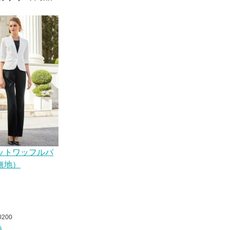
ットワッフルパ
無地）
0200
る