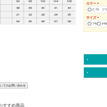
カラー
(必
C-79 ブ
須)
サイズ
(必
7号
9号
須)
いてのお問い合わせ
おすすめ商品